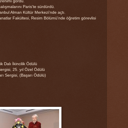
renimi gördü.
alışmalarını Paris'te sürdürdü.
İstanbul Alman Kültür Merkezi'nde açtı.
natlar Fakültesi, Resim Bölümü'nde öğretim görevlisi
k Dalı İkincilik Ödülü
rgisi, 25. yıl Özel Ödülü
ı Sergisi, (Başarı Ödülü)