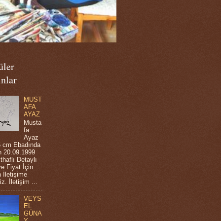
üler
nlar
MUST
AFA
AYAZ
Musta
fa
Ayaz
5 cm Ebadında
 20.09.1999
,ithaflı Detaylı
ve Fiyat İçin
 İletişime
z. İletişim ...
VEYS
EL
GÜNA
Y