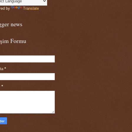
red by
Translate
gger news
tişim Formu
sta
*
j
*