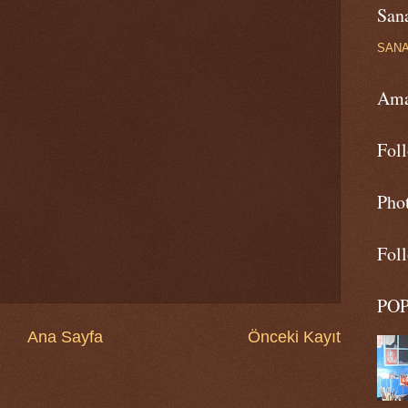
Sana
SAN
Ama
Fol
Pho
Fol
PO
Ana Sayfa
Önceki Kayıt