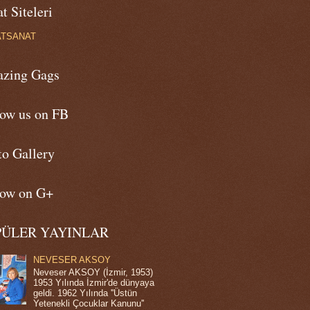
t Siteleri
ATSANAT
zing Gags
low us on FB
to Gallery
low on G+
PÜLER YAYINLAR
NEVESER AKSOY
Neveser AKSOY (İzmir, 1953)
1953 Yılında İzmir'de dünyaya
geldi. 1962 Yılında ''Üstün
Yetenekli Çocuklar Kanunu''