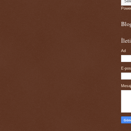
Powe
Blo
İle
Ad
E-po
Mesa