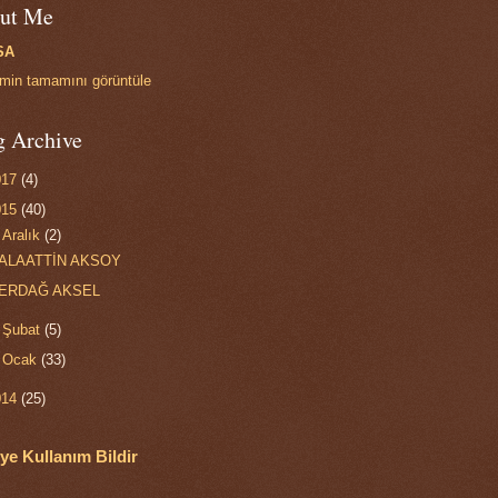
ut Me
SA
limin tamamını görüntüle
g Archive
017
(4)
015
(40)
▼
Aralık
(2)
ALAATTİN AKSOY
ERDAĞ AKSEL
►
Şubat
(5)
►
Ocak
(33)
014
(25)
ye Kullanım Bildir