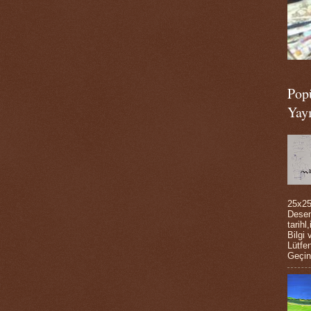
Pop
Yayı
25x2
Desen
tarihl
Bilgi 
Lütfen
Geçini