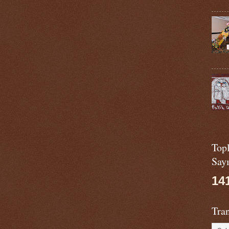
Top
Sayı
14
Tran