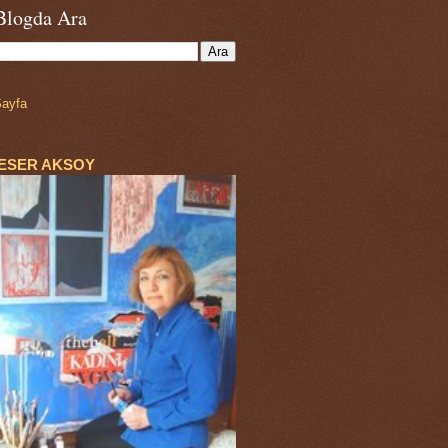
Blogda Ara
ayfa
ESER AKSOY