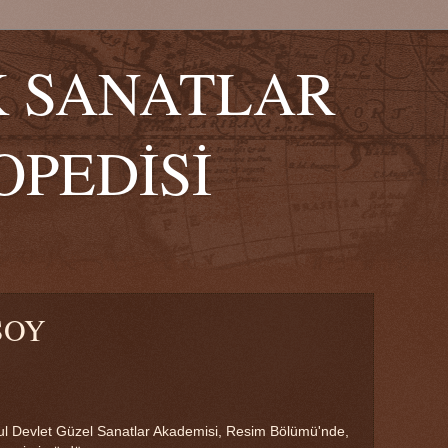
K SANATLAR
OPEDİSİ
SOY
bul Devlet Güzel Sanatlar Akademisi, Resim Bölümü'nde,