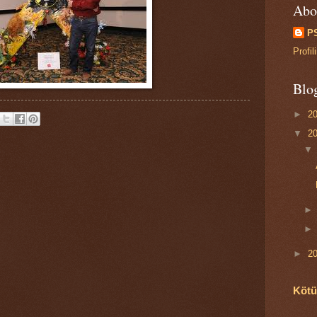
Abo
P
Profi
Blo
►
2
▼
2
►
2
Kötü