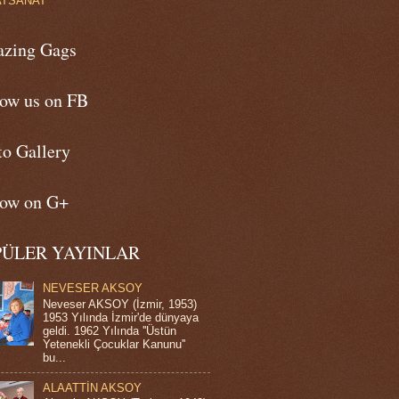
ATSANAT
zing Gags
low us on FB
to Gallery
low on G+
PÜLER YAYINLAR
NEVESER AKSOY
Neveser AKSOY (İzmir, 1953)
1953 Yılında İzmir'de dünyaya
geldi. 1962 Yılında ''Üstün
Yetenekli Çocuklar Kanunu''
bu...
ALAATTİN AKSOY