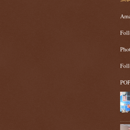
SAN
Ama
Fol
Pho
Fol
PO