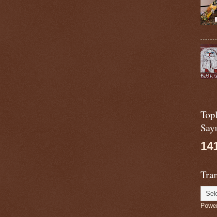
Top
Sayı
14
Tran
Powe