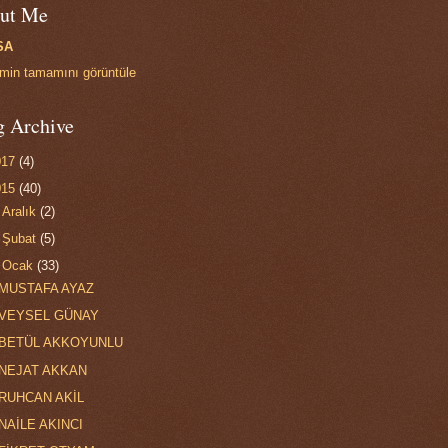
ut Me
SA
limin tamamını görüntüle
g Archive
017
(4)
015
(40)
►
Aralık
(2)
►
Şubat
(5)
▼
Ocak
(33)
MUSTAFA AYAZ
VEYSEL GÜNAY
BETÜL AKKOYUNLU
NEJAT AKKAN
RUHCAN AKİL
NAİLE AKINCI