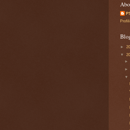
Abo
P
Profi
Blo
►
2
▼
2