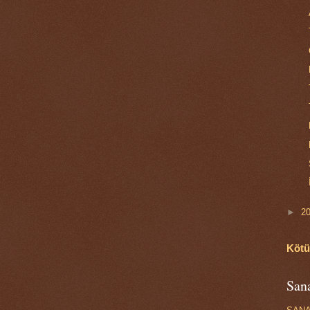
►
2
Kötü
Sana