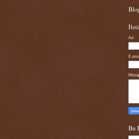
Blo
İle
Ad
E-po
Mesa
Bu 