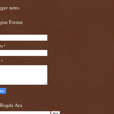
gger news
tişim Formu
sta
*
j
*
Blogda Ara