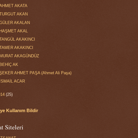
AHMET AKATA
TURGUT AKAN
GÜLER AKALAN
HAŞMET AKAL
TANGÜL AKAKINCI
TAMER AKAKINCI
MURAT AKAGÜNDÜZ
BEHİÇ AK
ŞEKER AHMET PAŞA (Ahmet Ali Paşa)
İSMAİL ACAR
014
(25)
ye Kullanım Bildir
t Siteleri