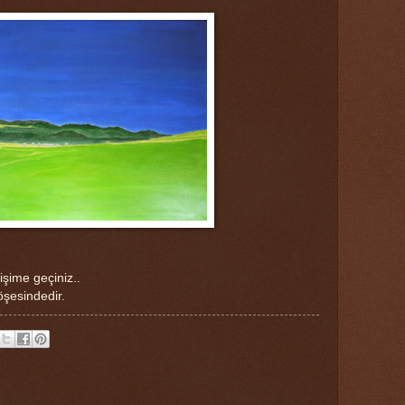
tişime geçiniz..
öşesindedir.