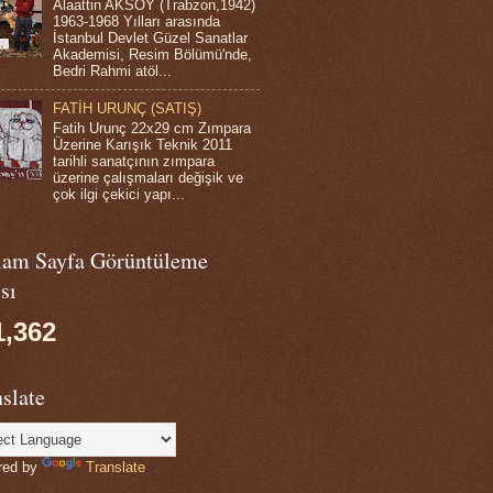
Alaattin AKSOY (Trabzon,1942)
1963-1968 Yılları arasında
İstanbul Devlet Güzel Sanatlar
Akademisi, Resim Bölümü'nde,
Bedri Rahmi atöl...
FATİH URUNÇ (SATIŞ)
Fatih Urunç 22x29 cm Zımpara
Üzerine Karışık Teknik 2011
tarihli sanatçının zımpara
üzerine çalışmaları değişik ve
çok ilgi çekici yapı...
lam Sayfa Görüntüleme
sı
1,362
slate
red by
Translate