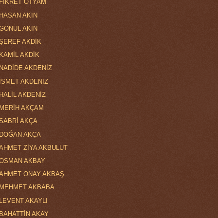
FİKRET OTYAM
HASAN AKIN
GÖNÜL AKIN
ŞEREF AKDİK
KAMİL AKDİK
NADİDE AKDENİZ
İSMET AKDENİZ
HALİL AKDENİZ
MERİH AKÇAM
SABRİ AKÇA
DOĞAN AKÇA
AHMET ZİYA AKBULUT
OSMAN AKBAY
AHMET ONAY AKBAŞ
MEHMET AKBABA
LEVENT AKAYLI
BAHATTİN AKAY